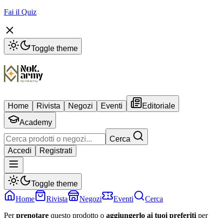
Fai il Quiz
Toggle theme
Home
Rivista
Negozi
Eventi
Editoriale
Academy
Cerca
Accedi
Registrati
Toggle theme
Home
Rivista
Negozi
Eventi
Cerca
Per
prenotare
questo prodotto o
aggiungerlo ai tuoi preferiti
per